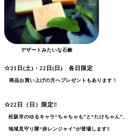
デザートみたいな石鹸
☆
21
日
(
土
)
・
22
日
(
日
)
各日限定
商品お買い上げの方へプレゼントもあります！
☆
22
日（日）限定‼
松阪市のゆるキャラ“ちゃちゃも”と“たけちゃん”、
地域見守り隊“赤レンジャイ”が登場します‼