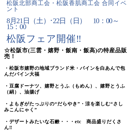
松阪北部商工会・松阪香肌商工会 合同イベ
ント
8
月
21
日（土）･
22
日（日）
10
：
00
～
15
：
00
松阪フェア開催‼
☆松阪市
(
三雲・嬉野・飯南・飯高
)
の特産品販
売！
・松阪市嬉野の地域ブランド米・パインを白あんで包
んだパイン大福
・豆腐ドーナツ、嬉野とうふ（もめん）、嬉野とうふ
（絹）、油揚げ
・よもぎがたっぷりの“だらやき”・涼を楽しむ“さし
みこんにゃく”
・デザートみたいな石鹸・・・
etc
商品盛りだくさ
ん‼