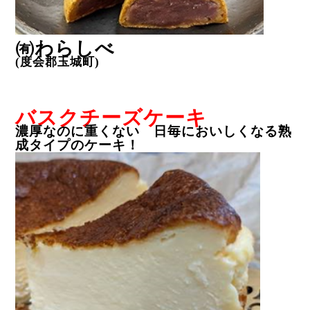
㈲わらしべ
(
度会郡玉城町
)
バスクチーズケーキ
濃厚なのに重くない 日毎においしくなる熟
成タイプのケーキ！