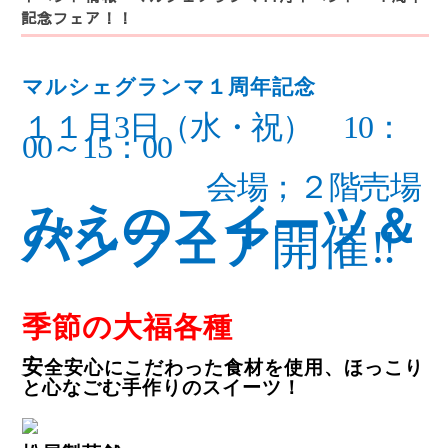
記念フェア！！
マルシェグランマ１周年記念
１１月
3
日（水・祝）
10
：
00
～
15
：
00
会場；２階売場
みえのスイーツ＆
パンフェア
開催‼
季節の大福各種
安
全安心にこだわった食材を使用、ほっこり
と心なごむ手作りのスイーツ！