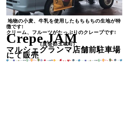
地物の小麦、牛乳を使用したもちもちの生地が特
徴です
!
クリーム、フルーツがたっぷりのクレープです
!
Crepe.JAM
(
度会郡玉城町
)
マルシェグランマ店舗前駐車場
にて販売