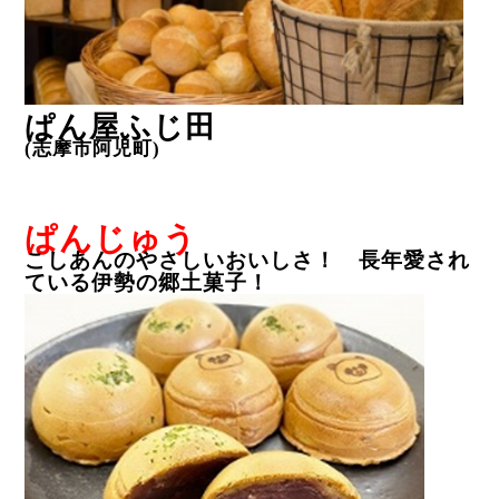
ぱん屋ふじ田
(
志摩市阿児町
)
ぱんじゅう
こしあんのやさしいおいしさ！ 長年愛され
ている伊勢の郷土菓子！