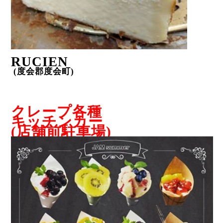
RUCIEN
(
度会郡度会町
)
クレープ各種
キッチンカー
(
店舗前駐車場
)