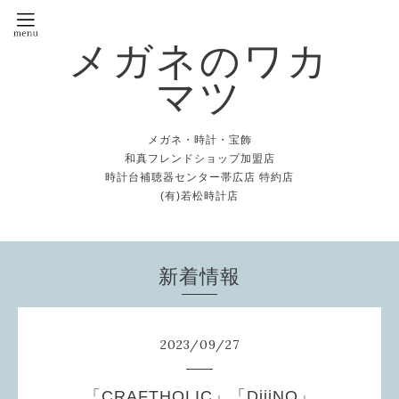
メガネのワカ
マツ
メガネ・時計・宝飾
和真フレンドショップ加盟店
時計台補聴器センター帯広店 特約店
(有)若松時計店
新着情報
2023
/
09
/
27
「CRAFTHOLIC」「DiiiNO」