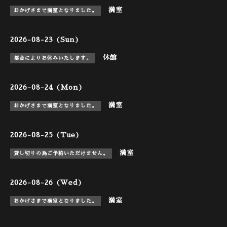
満室
おかげさまで満室となりました。
2026-08-23 (Sun)
休館
都合によりお休みいたします。
2026-08-24 (Mon)
満室
おかげさまで満室となりました。
2026-08-25 (Tue)
満室
貸し切りの為ご予約いただけません。
2026-08-26 (Wed)
満室
おかげさまで満室となりました。