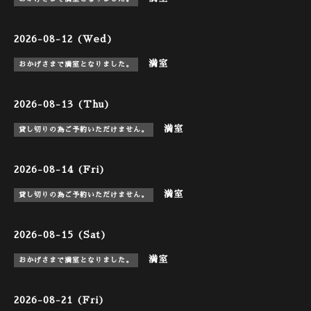
2026-08-12 (Wed)
満室
おかげさまで満室となりました。
2026-08-13 (Thu)
満室
貸し切りの為ご予約いただけません。
2026-08-14 (Fri)
満室
貸し切りの為ご予約いただけません。
2026-08-15 (Sat)
満室
おかげさまで満室となりました。
2026-08-21 (Fri)