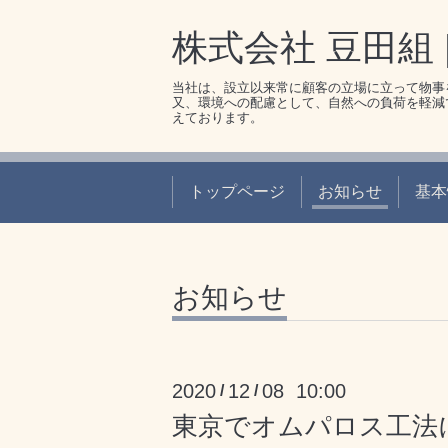
株式会社 豆田組 
当社は、設立以来常に顧客の立場に立って物事
又、環境への配慮として、自然への負荷を軽減
えております。
トップページ
お知らせ
基本
お知らせ
2020
12
08 10:00
/
/
東京でオムパロス工法