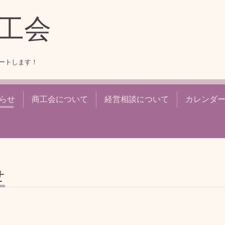
工会
ートします！
らせ
商工会について
経営相談について
カレンダ
せ