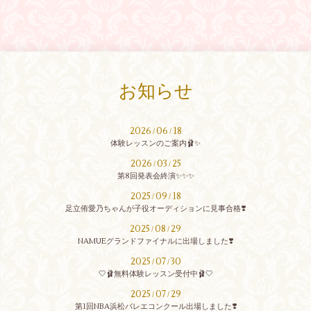
お知らせ
2026
06
18
/
/
体験レッスンのご案内🩰✨
2026
03
25
/
/
第8回発表会終演✨✨✨
2025
09
18
/
/
足立侑愛乃ちゃんが子役オーディションに見事合格❣️
2025
08
29
/
/
NAMUEグランドファイナルに出場しました❣️
2025
07
30
/
/
🤍🩰無料体験レッスン受付中🩰🤍
2025
07
29
/
/
第1回NBA浜松バレエコンクール出場しました❣️