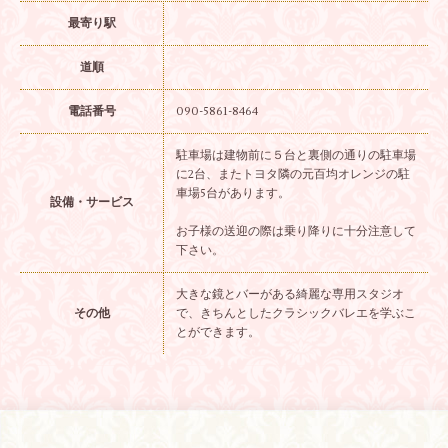
最寄り駅
道順
電話番号
090-5861-8464
駐車場は建物前に５台と裏側の通りの駐車場
に2台、またトヨタ隣の元百均オレンジの駐
車場5台があります。
設備・サービス
お子様の送迎の際は乗り降りに十分注意して
下さい。
大きな鏡とバーがある綺麗な専用スタジオ
その他
で、きちんとしたクラシックバレエを学ぶこ
とができます。