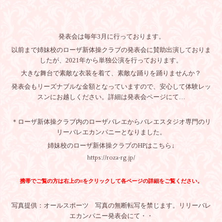
発表会は毎年3月に行っております。
以前まで姉妹校のローザ新体操クラブの発表会に賛助出演しておりま
したが、2021年から単独公演を行っております。
大きな舞台で素敵な衣装を着て、素敵な踊りを踊りませんか？
発表会もリーズナブルな金額となっていますので、安心して体験レッ
スンにお越しください。詳細は発表会ページにて…
＊ローザ新体操クラブ内のローザバレエからバレエスタジオ専門のリ
リーバレエカンパニーとなりました。
姉妹校のローザ新体操クラブのHPはこちら↓
https://roza-rg.jp/
携帯でご覧の方は右上の≡をクリックして各ページの詳細をご覧ください。
写真提供：オールスポーツ 写真の無断転写を禁じます。リリーバレ
エカンパニー発表会にて・・