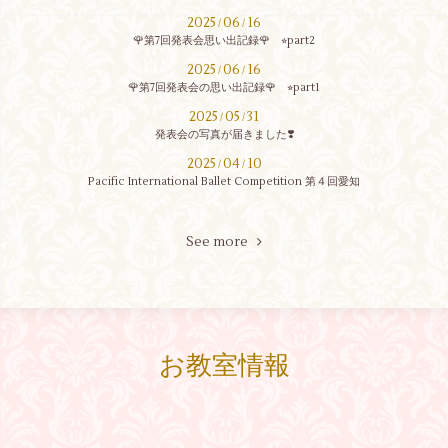
2025
06
16
/
/
🌹第7回発表会思い出記録🌹 ⭐︎part2
2025
06
16
/
/
🌹第7回発表会の思い出記録🌹 ⭐︎part1
2025
05
31
/
/
発表会の写真が届きました❣️
2025
04
10
/
/
Pacific International Ballet Competition 第４回愛知
See more
お教室情報