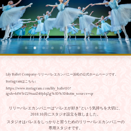
Lily Ballet Company-リリーバレエカンパニー浜松の公式ホームページです。
Instagramはこちら↓
https://www.instagram.com/lily_ballet10?
igsh=MW5rZ29nazZ4NjdqZg%3D%3D&utm_source=qr
リリーバレエカンパニーは“バレエが好き”という気持ちを大切に、
2018.10月にスタジオ設立を致しました。
スタジオはバレエをしっかりと習うためのリリーバレエカンパニーの
専用スタジオです。