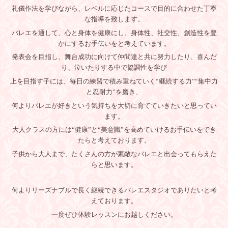
礼儀作法を学びながら、レベルに応じたコースで目的に合わせた丁寧
な指導を致します。
バレエを通して、心と身体を健康にし、身体性、社交性、創造性を豊
かにするお手伝いをと考えています。
発表会を目指し、舞台成功に向けて仲間達と共に努力したり、喜んだ
り、泣いたりする中で協調性を学び
上を目指す子には、毎日の練習で積み重ねていく“継続する力”“集中力
と忍耐力”を磨き、
何よりバレエが好きという気持ちを大切に育てていきたいと思ってい
ます。
大人クラスの方には“健康”と“美意識”を高めていけるお手伝いをでき
たらと考えております。
子供から大人まで、たくさんの方が素敵なバレエと出会ってもらえた
らと思います。
何よりリーズナブルで長く継続できるバレエスタジオでありたいと考
えております。
一度ぜひ体験レッスンにお越しください。