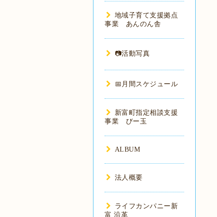
地域子育て支援拠点
事業 あんのん舎
📷活動写真
📅月間スケジュール
新富町指定相談支援
事業 びー玉
ALBUM
法人概要
ライフカンパニー新
富 沿革