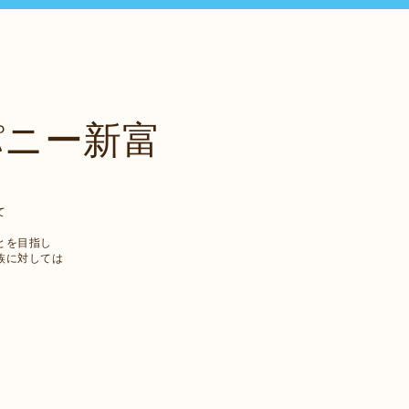
パニー新富
て
とを目指し
族に対しては