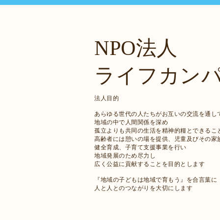
NPO法人
ライフカン
法人目的
あらゆる世代の人たちがお互いの交流を通し
地域の中で人間関係を深め
孤立よりも共同の生活を精神的糧とできるこ
高齢者には憩いの場を提供、児童及びその家
健全育成、子育て支援事業を行い
地域発展のため尽力し
広く公益に貢献することを目的とします
『地域の子どもは地域で育もう』を合言葉に
人と人とのつながりを大切にします