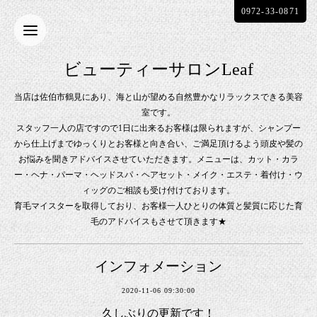
0972-33-0871
ビューティーサロンLeaf
当店は佐伯市鶴見にあり、海と山が望める自然豊かなリラックスできる美容
室です。
スタッフ一人の店ですので1日に出来るお客様は限られますが、シャンプー
から仕上げまでゆっくりとお客様と向き合い、ご満足頂けるよう頭皮や髪の
お悩みを聞きアドバイスさせていただきます。メニューは、カット・カラ
ー・ヘナ・パーマ・ヘッドスパ・ヘアセット・メイク・エステ・着付け・ウ
ィッグのご相談も受け付けております。
育毛マイスターを取得しており、お客様一人ひとりの体質と髪質に応じた育
毛のアドバイスもさせて頂きます★
インフォメーション
2020-11-06 09:30:00
久しぶりの更新です！