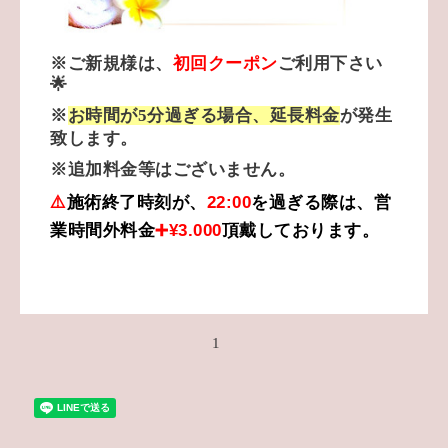
※ご新規様は、
初回クーポン
ご利用下さい
🌟
※
お時間が5分過ぎる場合、延長料金
が発生
致します。
※追加料金等はございません。
⚠️
施術終了時刻が、
22:00
を過ぎる際は、
営
業時間外料金
➕¥3.000
頂戴しております。
1