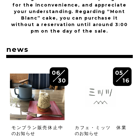
for the inconvenience, and appreciate
your understanding. Regarding “Mont
Blanc” cake, you can purchase it
without a reservation until around 3:00
pm on the day of the sale.
news
06
05
30
16
モンブラン販売休止中
カフェ・ミッツ 休業
のお知らせ
のお知らせ