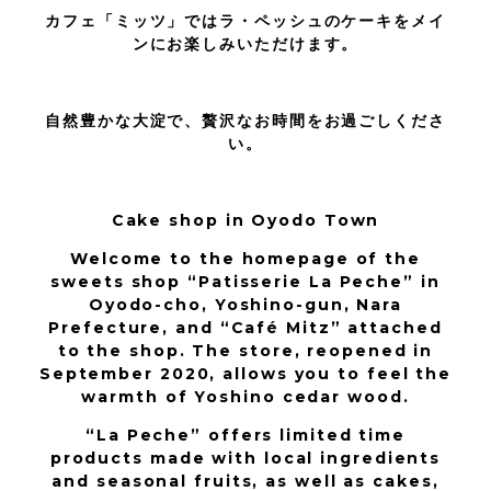
カフェ「ミッツ」ではラ・ペッシュのケーキをメイ
ンにお楽しみいただけます。
自然豊かな大淀で、贅沢なお時間をお過ごしくださ
い。
Cake shop in Oyodo Town
Welcome to the homepage of the
sweets shop “Patisserie La Peche” in
Oyodo-cho, Yoshino-gun, Nara
Prefecture, and “Café Mitz” attached
to the shop. The store, reopened in
September 2020, allows you to feel the
warmth of Yoshino cedar wood.
“La Peche” offers limited time
products made with local ingredients
and seasonal fruits, as well as cakes,