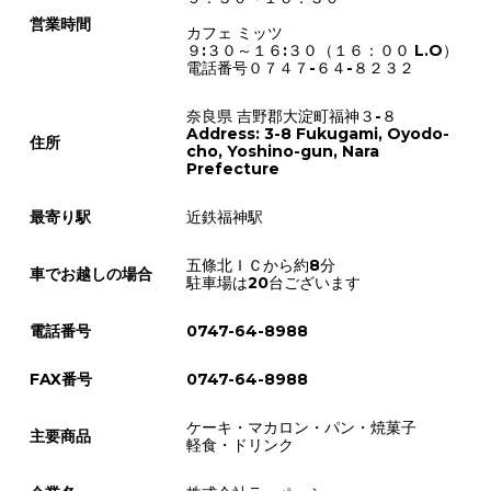
営業時間
カフェ ミッツ
９:３０～１６:３０（１６：００ L.O）
電話番号０７４７-６４-８２３２
奈良県 吉野郡大淀町福神３-８
Address: 3-8 Fukugami, Oyodo-
住所
cho, Yoshino-gun, Nara
Prefecture
最寄り駅
近鉄福神駅
五條北ＩＣから約8分
車でお越しの場合
駐車場は20台ございます
電話番号
0747-64-8988
FAX番号
0747-64-8988
ケーキ・マカロン・パン・焼菓子
主要商品
軽食・ドリンク