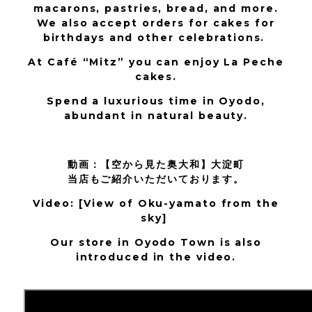
macarons, pastries, bread, and more.
We also accept orders for cakes for
birthdays and other celebrations.
At Café “Mitz” you can enjoy La Peche
cakes.
Spend a luxurious time in Oyodo,
abundant in natural beauty.
動画：【空から見た奥大和】大淀町
当店もご紹介いただいております。
Video: [View of Oku-yamato from the
sky]
Our store in Oyodo Town is also
introduced in the video.