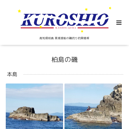
高知県柏島 黒潮渡船の磯釣り釣果情報
柏島の磯
本島