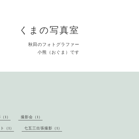
くまの写真室
秋田のフォトグラファー
小熊（おぐま）です
（1）
撮影会（1）
ト（1）
七五三出張撮影（1）