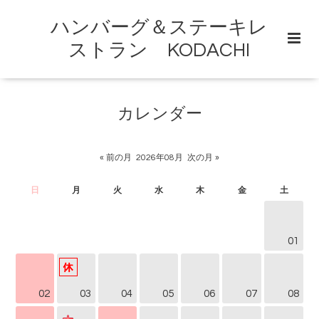
ハンバーグ＆ステーキレ
ストラン KODACHI
カレンダー
« 前の月
2026年08月
次の月 »
日
月
火
水
木
金
土
01
02
03
04
05
06
07
08