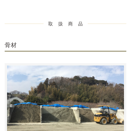
取 扱 商 品
骨材