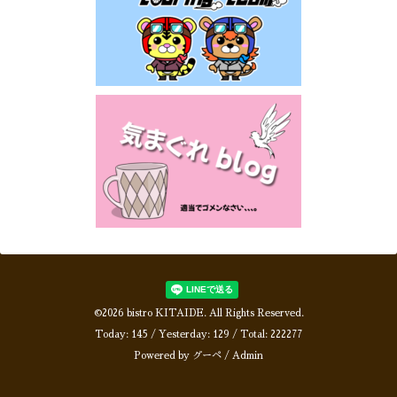
©2026
bistro KITAIDE
. All Rights Reserved.
Today:
145
/ Yesterday:
129
/ Total:
222277
Powered by
グーペ
/
Admin