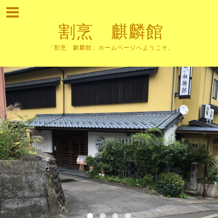
割烹 麒麟館
「割烹 麒麟館」ホームページへようこそ。