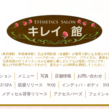
線（東貝塚駅、和泉橋本駅）又は水間鉄道（名越駅）が最寄り駅になる個人の
ル、ボディ、ヘッドスパ、ハーブボール、ハーブサウナ、ブライダル、痩身を
元美容師が行うオリエンタルな施術と癒しがとても心地良いサロンです。
個人の予約専門サロンですので、貴方お一人の時間を満喫してください。
ション
メニュー
写真
店舗情報
お問い合わせ
 SPA
筋膜リリース 90分
インディバ・ボディ INDI
メディセル背骨リリース
アクセスバーズ
フェイシ