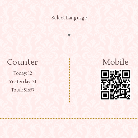
Select Language
▼
Counter
Mobile
Today:
12
Yesterday:
21
Total:
51657