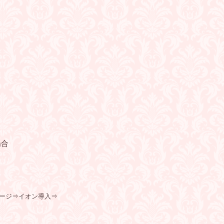
場合
ージ⇒イオン導入⇒