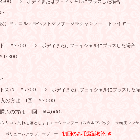
500
- ⇒ ボディまたはフェイシャルにプラスした場合
0
-
皮）⇒デコルテ⇒ヘッドマッサージ⇒シャンプー、ドライヤー
-
￥3,500
- ⇒ ボディまたはフェイシャルにプラスした場合
3,300
-
-
スパ ￥7,300
- ⇒ ボディまたはフェイシャルにプラスした
の方は 1回 ￥3,000-
 ￥4,000-
リコン汚れを落とします）⇒シャンプー（スカルプパック）⇒頭皮マッサ
初回のみ毛髪診断付き
、ボリュームアップ）⇒ブロー