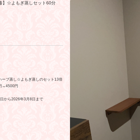
毒】☆よもぎ蒸しセット60分
ハーブ蒸し☆よもぎ蒸しのセット13倍
円→4500円
8日から2026年3月8日まで