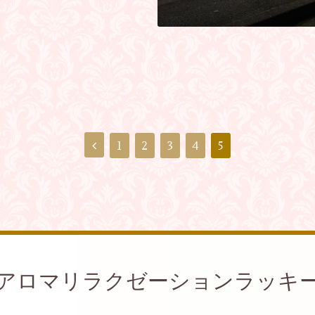
1
2
3
4
5
アロマリラクゼーションラッキ