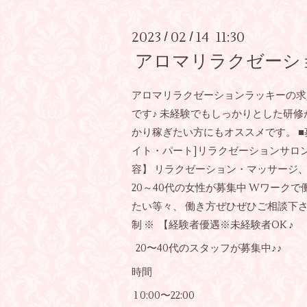
2023
02
14 11:30
/
/
アロマリラクゼーシ
アロマリラクゼーションラッキーの求
です♪ 未経験でもしっかりとした研修
かり稼ぎたい方にもオススメです。 ■募
イト・パート]リラクゼーションサロ
容】 リラクゼーション・マッサージ
20～40代の女性が募集中 Wワークで
たい等々、 働き方ぜひぜひご相談下さ
制 ※ 【経験者優遇※未経験者OK ♪
20〜40代のスタッフが募集中♪♪
時間
1 0:00〜22:00