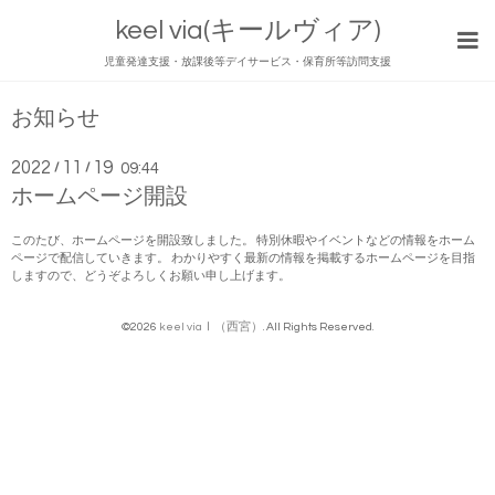
keel via(キールヴィア)
児童発達支援・放課後等デイサービス・保育所等訪問支援
お知らせ
2022
11
19
/
/
09:44
ホームページ開設
このたび、ホームページを開設致しました。 特別休暇やイベントなどの情報をホーム
ページで配信していきます。 わかりやすく最新の情報を掲載するホームページを目指
しますので、どうぞよろしくお願い申し上げます。
©2026
keel viaⅠ（西宮）
. All Rights Reserved.