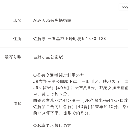
店名
かみみね鍼灸施術院
住所
佐賀県 三養基郡上峰町坊所1570-128
最寄り駅
吉野ヶ里公園駅
○公共交通機関ご利用の方
JR吉野ヶ里公園駅下車。三田川／西鉄バス（目達
JR久留米）[40番] に乗車約6分。都紀女加王墓
車。徒歩で約５分。
西鉄久留米バスセンター（JR久留米-長門石-目
道順
佐賀第二合同庁舎行）[40番] に乗車約40分。
前バス停下車。徒歩で約５分。
○お車でお越しの方