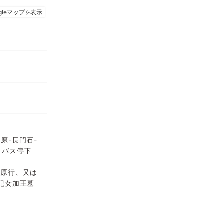
原-長門石-
前バス停下
達原行、又は
都紀女加王墓