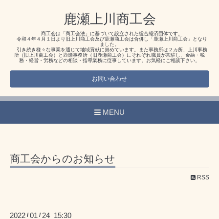
鹿瀬上川商工会
商工会は「商工会法」に基づいて設立された総合経済団体です。
令和４年４月１日より旧上川商工会及び鹿瀬商工会は合併し「鹿瀬上川商工会」となり
ました。
引き続き様々な事業を通じて地域貢献に努めています。また事務所は２カ所、上川事務
所（旧上川商工会）と鹿瀬事務所（旧鹿瀬商工会）にそれぞれ職員が常駐し、金融・税
務・経営・労務などの相談・指導業務に従事しています。お気軽にご相談下さい。
お問い合わせ
MENU
商工会からのお知らせ
RSS
2022
01
24 15:30
/
/