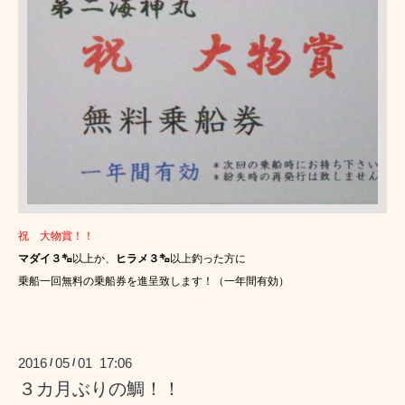
祝 大物賞！！
マダイ３㌔
以上か、
ヒラメ３㌔
以上釣った方に
乗船一回無料の乗船券を進呈致します！（一年間有効）
2016
05
01 17:06
/
/
３カ月ぶりの鯛！！