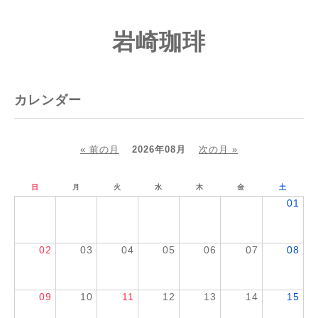
岩崎珈琲
カレンダー
« 前の月
2026年08月
次の月 »
日
月
火
水
木
金
土
01
02
03
04
05
06
07
08
09
10
11
12
13
14
15