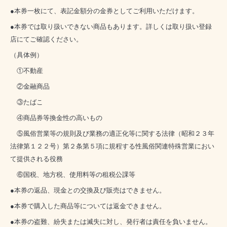
●本券一枚にて、表記金額分の金券としてご利用いただけます。
●本券では取り扱いできない商品もあります。詳しくは取り扱い登録
店にてご確認ください。
（具体例）
①不動産
②金融商品
③たばこ
④商品券等換金性の高いもの
⑤風俗営業等の規則及び業務の適正化等に関する法律（昭和２３年
法律第１２２号）第２条第５項に規程する性風俗関連特殊営業におい
て提供される役務
⑥国税、地方税、使用料等の租税公課等
●本券の返品、現金との交換及び販売はできません。
●本券で購入した商品等については返金できません。
●本券の盗難、紛失または滅失に対し、発行者は責任を負いません。