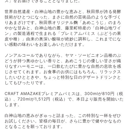
ス」をお届けできることとなりました。
世界自然遺産・白神山地の豊かな恵みと、秋田県が誇る発酵
技術がひとつになった、まさに自然の芸術品のような手づく
りあまざけです。秋田県オリジナル麴「あめこうじ」のまろ
やかな甘みと、白神山地の麓、藤里町特産の「白神山地ワイ
ン」の製造過程で生まれる「プレミアムパミス（ぶどうの果
皮や種）」由来の奥深い酸味が絶妙に調和し、これまでにな
い感動の味わいをお楽しみいただけます。
ノンアルコールでありながら、ヤマ・ソービニオン品種のぶ
どうが持つ奥ゆかしい香りと、あめこうじの優しい甘さが織
りなすハーモニーは、一口飲むたびに豊かな自然の息吹を感
じさせてくれます。お食事のお供にはもちろん、リラックス
したいひとときや、ちょっと特別な日のデザートドリンクと
してもぴったりです。
CRAFT AMAZAKEプレミアムパミスは、300mlが810円（税
込）、720mlが1,512円（税込）で、本日より販売を開始いた
します。
白神山地の恵みがぎゅっと詰まった、この特別な一杯をぜひ
お試しください。皆様の毎日が、さらに豊かで健やかなもの
となることを願っております。