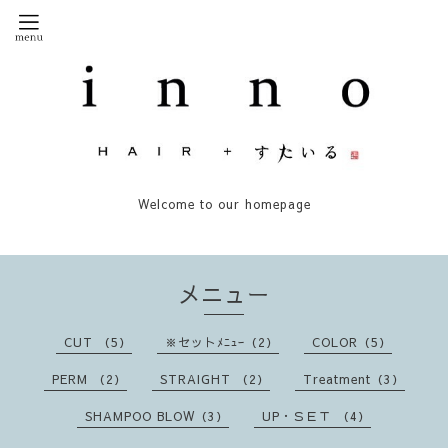
Welcome to our homepage
メニュー
CUT （5）
※セットﾒﾆｭｰ（2）
COLOR（5）
PERM （2）
STRAIGHT （2）
Treatment（3）
SHAMPOO BLOW（3）
UP・ＳＥＴ （4）