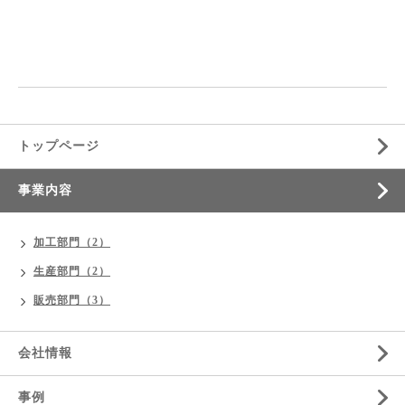
トップページ
事業内容
加工部門（2）
生産部門（2）
販売部門（3）
会社情報
事例