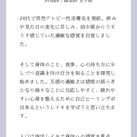
Profile｜healer 五十鈴
20代で突然アトピー性皮膚炎を発症。痒み
や見た目の変化に苦しみ、幼少期からうす
うす感じていた過敏な感覚を自覚しまし
た。
そして身体のこと、食事、心の持ち方に少
しづつ意識を向け自分を知ることを探究し
始めました。
五感の過敏さは感情の揺らぎ
となり様々なことに反応しやすく、疲れや
すい心身を整えるために自己ヒーリングが
出来るというレイキを学ぼうと思い立ちま
す。
入口は西洋レイキで身体への感覚を重点