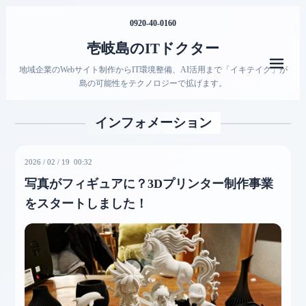
0920-40-0160
壱岐島のITドクター
メニ
地域企業のWebサイト制作からIT環境整備、AI活用まで「イキテイク」が
島の可能性をテクノロジーで拡げます。
インフォメーション
2026
/
02
/
19 00:32
写真がフィギュアに？3Dプリンター制作事業
をスタートしました！