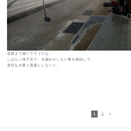
道路まで届いてそうだな。
しばらく様子見で、水漏れがしない事を確認して、
適切な水量と風量にしないと。
1
2
»