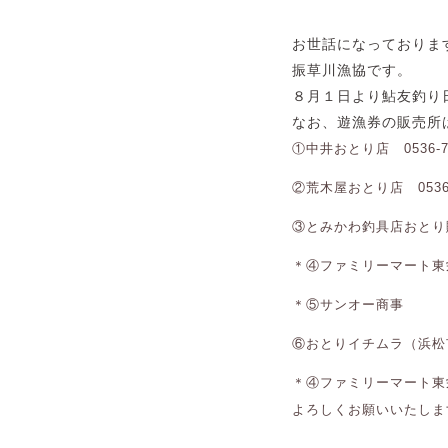
お世話になっておりま
振草川漁協です。
８月１日より鮎友釣り
なお、遊漁券の販売所
①中井おとり店 0536-76
②荒木屋おとり店 0536-7
③とみかわ釣具店おとり販売所
＊④ファミリーマート東栄町店
＊⑤サンオー商事 053
⑥おとりイチムラ（浜松市天
＊④ファミリーマート東
よろしくお願いいたしま