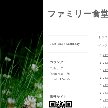
ファミリー食
トップ
2026.08.08 Saturday
インフ
20
カウンター
20
Today :
7
20
Yesterday :
76
20
Total :
124565
20
20
携帯サイト
20
20