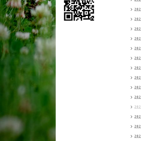
20
20
20
20
20
20
20
20
20
20
20
20
20
20