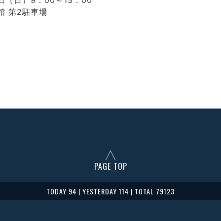
日（日）9：00～13：00
 第2駐車場
PAGE TOP
TODAY 94 | YESTERDAY 114 | TOTAL 79123