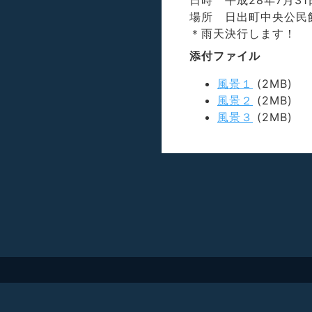
日時 平成28年7月31
場所 日出町中央公民館
＊雨天決行します！
添付ファイル
風景１
(2MB)
風景２
(2MB)
風景３
(2MB)