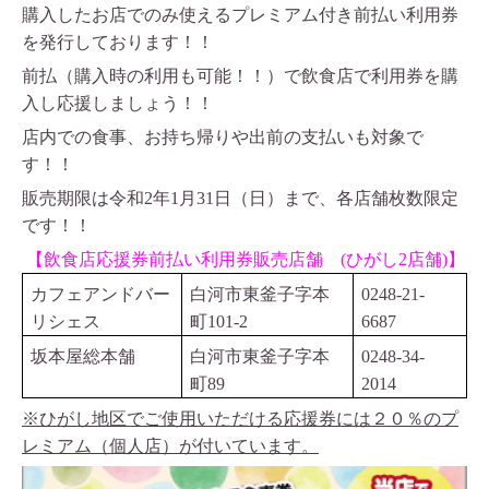
購入したお店でのみ使えるプレミアム付き前払い利用券
を発行しております！！
前払（購入時の利用も可能！！）で飲食店で利用券を購
入し応援しましょう！！
店内での食事、お持ち帰りや出前の支払いも対象で
す！！
販売期限は令和2年1月31日（日）まで、各店舗枚数限定
です！！
【飲食店応援券前払い利用券販売店舗 (ひがし2店舗)】
カフェアンドバー
白河市東釜子字本
0248-21-
リシェス
町
101-2
6687
坂本屋総本舗
白河市東釜子字本
0248-34-
町
89
2014
※ひがし地区でご使用いただける応援券には２０％のプ
レミアム（個人店）が付いています。