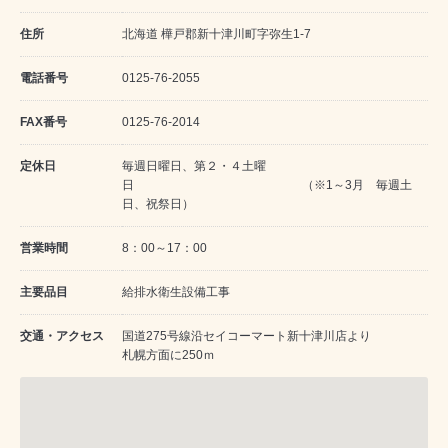
住所
北海道 樺戸郡新十津川町字弥生1-7
電話番号
0125-76-2055
FAX番号
0125-76-2014
定休日
毎週日曜日、第２・４土曜
日 （※1～3月 毎週土
日、祝祭日）
営業時間
8：00～17：00
主要品目
給排水衛生設備工事
交通・アクセス
国道275号線沿セイコーマート新十津川店より
札幌方面に250ｍ