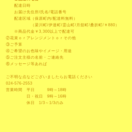
配達日時
お届け先住所/氏名/電話番号
配達区域（保原町内/配達料無料）
（梁川町/伊達町/霊山町/月舘町/桑折町/￥880）
※商品代金￥3,300以上で配達可
②花束ｏｒアレンジメントｏｒその他
③ご予算
④ご希望のお色味やイメージ・用途
⑤ご注文主様の名前・ご連絡先
⑥メッセージ等あれば
ご不明な点などございましたらお電話ください
024-576-2553
営業時間 平日 9時～18時
日・祝日 9時～16時
休日 1/3～1/3のみ