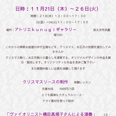
日時：１１月21日（木）～２６日(火）
時間：２１日(木）１３：００～１７：３０
22(金）〜26(火)１１：００～１７：００
アトリエｋｕｎｕｇｉギャラリー
場所：
長久手市武蔵
塚1301
これからの季節お部屋の中や玄関などを、クリスマス、お正月の空間を演出してみ
ませんか
クリスマス飾り、お正月飾りの暮らしを演習する、オリジナルデザインの作品を展
示・販売します。オリジナリティな作品を是非ご覧下さい
また期間中楽しい企画を体験して頂けます
クリスマスリースの制作
体験レッスン
先着40名 3000円/1回
とても簡単なナチュラルリース・
ドライ素材を使って制作
「ヴァイオリニスト横田真規子さんによる演奏」
（土・