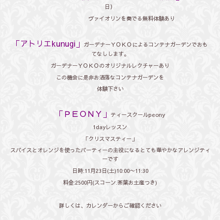
日）
ヴァイオリンを奏でる無料体験あり
「アトリエkunugi」
ガーデナーＹＯＫＯによるコンテナガーデンでおも
てなしします。
ガーデナーＹＯＫＯのオリジナルレクチャーあり
この機会に是非お洒落なコンテナガーデンを
体験下さい
「ＰＥＯＮＹ」
ティースクールpeony
1dayレッスン
「クリスマスティー」
スパイスとオレンジを使ったパーティーの主役になるとても華やかなアレンジティ
ーです
日時:11月23日(土)10:00〜11:30
料金:2500円(スコーン.茶葉お土産つき)
詳しくは、カレンダーからご確認ください