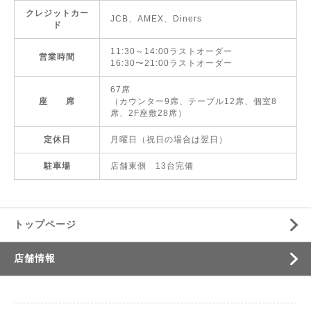
クレジットカー
JCB、AMEX、Diners
ド
11:30～14:00ラストオーダー
営業時間
16:30〜21:00ラストオーダー
67席
座 席
（カウンター9席、テーブル12席、個室8
席、2F座敷28席）
定休日
月曜日（祝日の場合は翌日）
駐車場
店舗東側 13台完備
トップページ
店舗情報