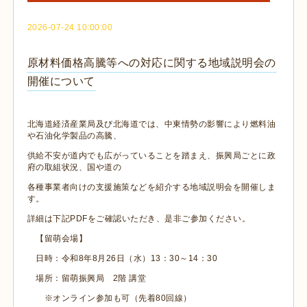
2026-07-24 10:00:00
原材料価格高騰等への対応に関する地域説明会の
開催について
北海道経済産業局及び北海道では、中東情勢の影響により燃料油
や石油化学製品の高騰、
供給不安が道内でも広がっていることを踏まえ、振興局ごとに政
府の取組状況、国や道の
各種事業者向けの支援施策などを紹介する地域説明会を開催しま
す。
詳細は下記PDFをご確認いただき、是非ご参加ください。
【留萌会場】
日時：令和8年8月26日（水）13：30～14：30
場所：留萌振興局 2階 講堂
※オンライン参加も可（先着80回線）