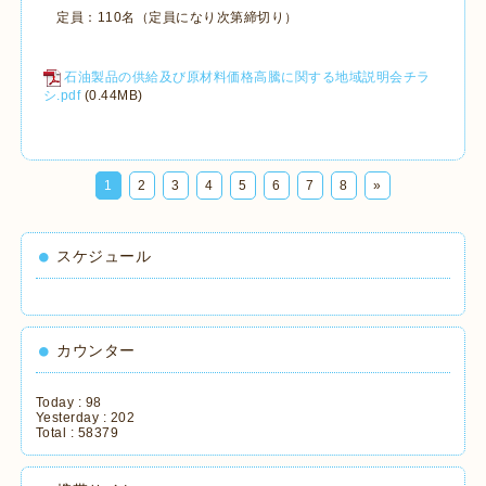
定員：110名（定員になり次第締切り）
石油製品の供給及び原材料価格高騰に関する地域説明会チラ
シ.pdf
(0.44MB)
1
2
3
4
5
6
7
8
»
スケジュール
カウンター
Today :
98
Yesterday :
202
Total :
58379