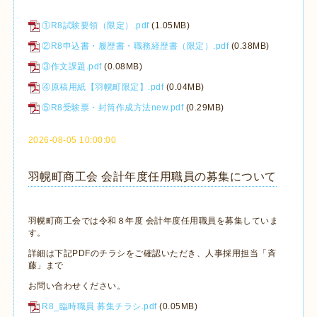
①R8試験要領（限定）.pdf
(1.05MB)
②R8申込書・履歴書・職務経歴書（限定）.pdf
(0.38MB)
③作文課題.pdf
(0.08MB)
④原稿用紙【羽幌町限定】.pdf
(0.04MB)
⑤R8受験票・封筒作成方法new.pdf
(0.29MB)
2026-08-05 10:00:00
羽幌町商工会 会計年度任用職員の募集について
羽幌町商工会では令和８年度 会計年度任用職員を募集していま
す。
詳細は下記PDFのチラシをご確認いただき、人事採用担当「斉
藤」まで
お問い合わせください。
R8_臨時職員 募集チラシ.pdf
(0.05MB)