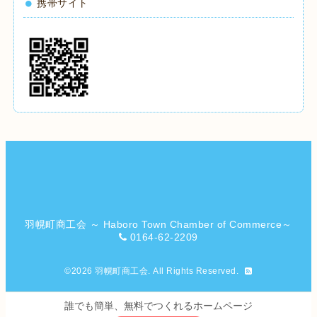
携帯サイト
羽幌町商工会 ～ Haboro Town Chamber of Commerce～
0164-62-2209
©2026
羽幌町商工会
. All Rights Reserved.
誰でも簡単、無料でつくれるホームページ