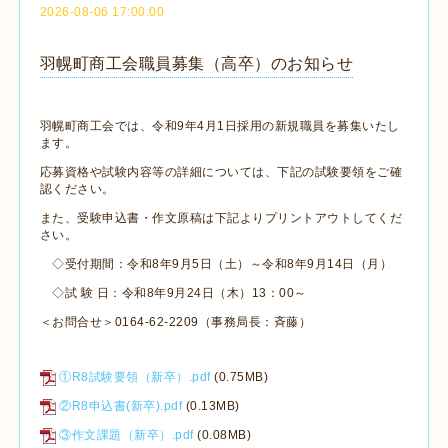
2026-08-06 17:00:00
羽幌町商工会職員募集（高卒）のお知らせ
羽幌町商工会では、令和9年4月1日採用の新規職員を募集いたし
ます。
応募資格や試験内容等の詳細については、下記の試験要領をご確
認ください。
また、受験申込書・作文原稿は下記よりプリントアウトしてくだ
さい。
◇受付期間：令和8年9月5日（土）～令和8年9月14日（月）
◇試 験 日：令和8年9月24日（木）13：00～
＜お問合せ＞0164-62-2209（事務局長：斉藤）
①R8試験要領（新卒）.pdf
(0.75MB)
②R8申込書(新卒).pdf
(0.13MB)
③作文課題（新卒）.pdf
(0.08MB)