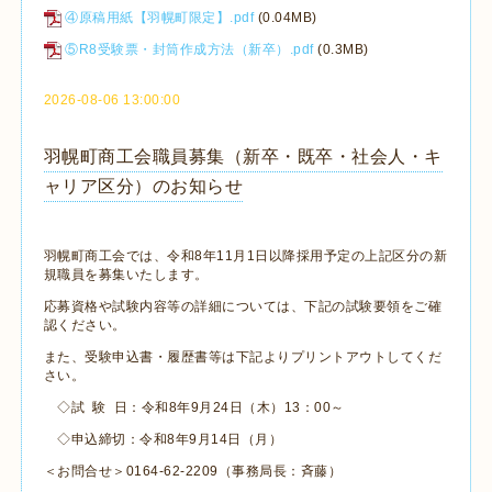
④原稿用紙【羽幌町限定】.pdf
(0.04MB)
⑤R8受験票・封筒作成方法（新卒）.pdf
(0.3MB)
2026-08-06 13:00:00
羽幌町商工会職員募集（新卒・既卒・社会人・キ
ャリア区分）のお知らせ
羽幌町商工会では、令和8年11月1日以降採用予定の上記区分の新
規職員を募集いたします。
応募資格や試験内容等の詳細については、下記の試験要領をご確
認ください。
また、受験申込書・履歴書等は下記よりプリントアウトしてくだ
さい。
◇試 験 日：令和8年9月24日（木）13：00～
◇申込締切：令和8年9月14日（月）
＜お問合せ＞0164-62-2209（事務局長：斉藤）