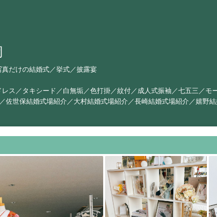
岡
写真だけの結婚式／挙式／披露宴
ドレス／タキシード／白無垢／色打掛／紋付／成人式振袖／七五三／モ
 ／佐世保結婚式場紹介／大村結婚式場紹介／長崎結婚式場紹介／嬉野