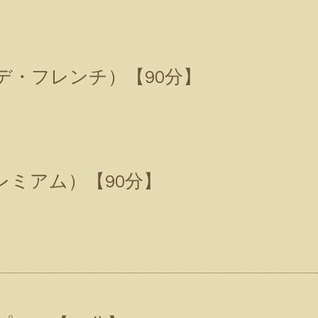
デ・フレンチ）【90分】
レミアム）【90分】