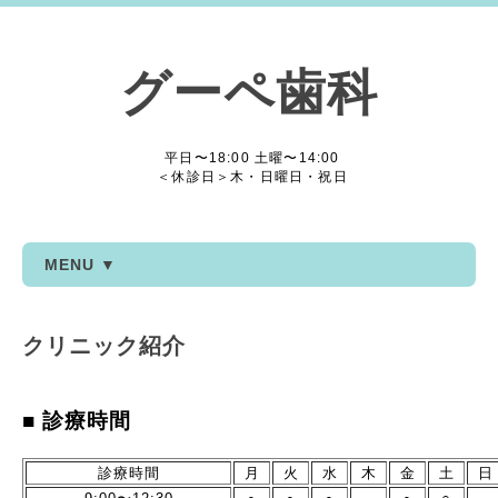
グーペ歯科
平日〜18:00 土曜〜14:00
＜休診日＞木・日曜日・祝日
MENU ▼
クリニック紹介
■ 診療時間
診療時間
月
火
水
木
金
土
日