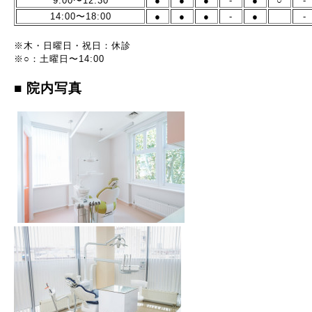
9:00〜12:30
●
●
●
-
●
○
-
14:00〜18:00
●
●
●
-
●
-
※木・日曜日・祝日：休診
※○：土曜日〜14:00
■
院内写真