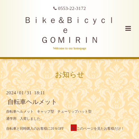
0553-22-3172
Ｂｉｋｅ＆Ｂｉｃｙｃｌ
ｅ
ＧＯＭＩＲＩＮ
Welcome to our homepage
お知らせ
2024
/
01
/
31 18:11
自転車ヘルメット
自転車ヘルメット キャップ型 チューリップハット型
通学用 入荷しました。
秘
自転車と同時購入のお客様に20％OFF
このページを見たお客様だけ！