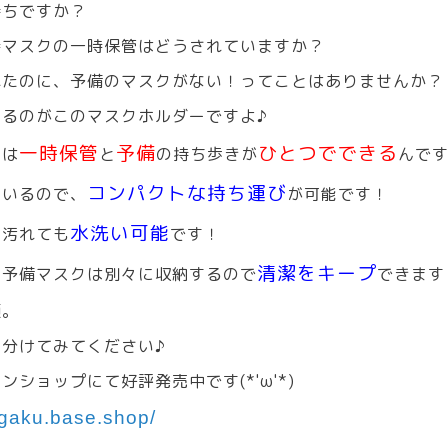
持ちですか？
時マスクの一時保管はどうされていますか？
れたのに、予備のマスクがない！ってことはありませんか？
るのがこのマスクホルダーですよ♪
一時保管
予備
ひとつでできる
ーは
と
の持ち歩きが
んで
コンパクトな持ち運び
ているので、
が可能です！
水洗い可能
、汚れても
です！
清潔をキープ
と予備マスクは別々に収納するので
できます
類。
分けてみてください♪
ショップにて好評発売中です(*'ω'*)
agaku.base.shop/