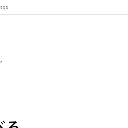
age
～