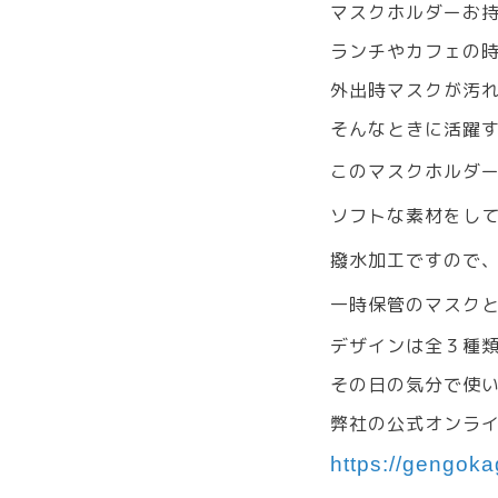
マスクホルダーお
ランチやカフェの
外出時マスクが汚
そんなときに活躍す
このマスクホルダ
ソフトな素材をし
撥水加工ですので
一時保管のマスク
デザインは全３種
その日の気分で使い
弊社の公式オンライン
https://gengok