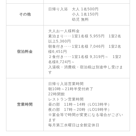
日帰り入浴 大人 1名500円
その他
小人 1名150円
幼児 無料
大人お一人様料金
素泊まり‥‥1室1名様 5,955円 1室2名
以上5,360円
朝食付き‥‥1室1名様 7,046円 1室2名
宿泊料金
様6,451円
２食付き‥‥1室1名様 9,319円～ 1室2
名様8,724円～
入湯税・消費税・宿泊税は別途申し受けま
す
日帰り入浴営業時間
朝10時～21時半受付終了
22時閉館
レストラン営業時間
営業時間
昼の部 11時～14時（LO13時半）
夜の部 17時～20時（LO19時半）
※宴会等で時間が変更になる場合がござい
ます
毎月第三水曜日は全館定休日