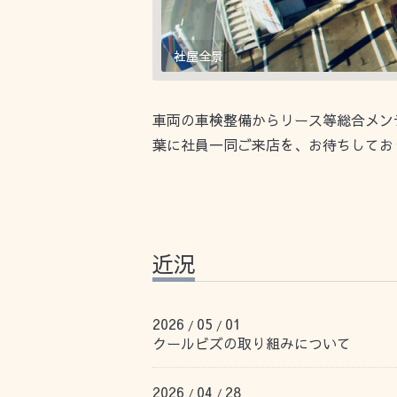
社屋全景
車両の車検整備からリース等総合メン
葉に社員一同ご来店を、お待ちしてお
近況
2026
05
01
/
/
クールビズの取り組みについて
2026
04
28
/
/