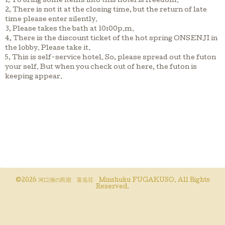
1, To bring some items into this hotel is freedom.
2, There is not it at the closing time, but the return of late
time please enter silently.
3, Please takes the bath at 10:00p.m.
4, There is the discount ticket of the hot spring ONSENJI in
the lobby. Please take it.
5, This is self-service hotel. So, please spread out the futon
your self. But when you check out of here, the futon is
keeping appear.
©2026
河口湖の民宿 富岳荘 Minshuku FUGAKUSO
. All Rights
Reserved.