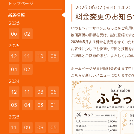
トップページ
2026.06.07 (Sun) 14:20
料金変更のお知ら
新着情報
2026
いつもヘアーサロンふらっとをご利用
06
02
物価高騰の影響を受け、誠に恐縮です
2026年5月より料金を改定させていた
2025
お客様に少しでも快適な空間と技術を
12
11
10
06
ご理解とご愛顧のほど、よろしくお願
04
02
ホームページがまだ旧料金のままで申し
こちらが新しいメニューになりますので
2024
12
11
08
06
05
04
03
01
2023
11
09
08
05