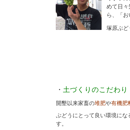
めて日々
ら、「お
塚原ぶど
・
土づくりのこだわり
開墾以来家畜の
堆肥
や
有機肥
ぶどうにとって
良い環境にな
す。