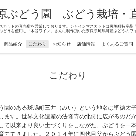
原ぶどう園 ぶどう栽培・
スカットの直売所を営業しております。シャインマスカットは斑鳩町特産品
ぶどうを使用し「木谷ワイン」さんに制作頂いた奈良県斑鳩町産ぶどうのワ
商品紹介
こだわり
お知らせ
店舗情報
よくあるご質問
こだわり
う園のある斑鳩町三井（みい）という
地名は聖徳太
します。世界文化遺産の法隆寺の北側に広がるのど
して以来より良い土づくりをしながた、ぶどうを一
育ててきました。２０１４年に四代目父からぶどう