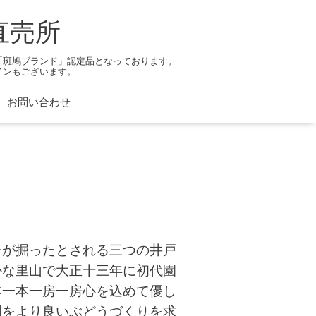
直売所
「斑鳩ブランド」認定品となっております。
インもございます。
お問い合わせ
子が掘ったとされる三つの井戸
かな里山で大正十三年に初代園
本一本一房一房心を込めて優し
園をより良いぶどうづくりを求