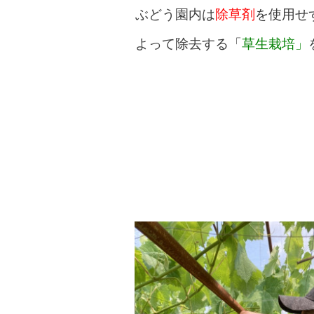
ぶどう園内は
除草剤
を使用せ
よって
除去する「
草生栽培」