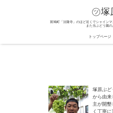
㋡塚
斑鳩町「法隆寺」のほど近くでシャインマ
また当ぶどう園の
トップページ
塚原ぶど
から由来
主が開墾
く丁寧に