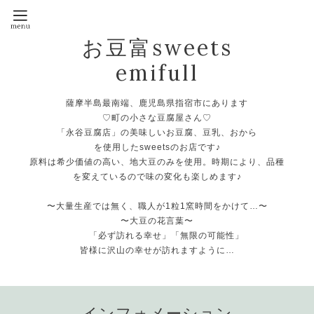
お豆富sweets
emifull
薩摩半島最南端、鹿児島県指宿市にあります
♡町の小さな豆腐屋さん♡
「永谷豆腐店」の美味しいお豆腐、豆乳、おから
を使用したsweetsのお店です♪
原料は希少価値の高い、地大豆のみを使用。時期により、品種
を変えているので味の変化も楽しめます♪
〜大量生産では無く、職人が1粒1窯時間をかけて…〜
〜大豆の花言葉〜
「必ず訪れる幸せ」「無限の可能性」
皆様に沢山の幸せが訪れますように…
インフォメーション